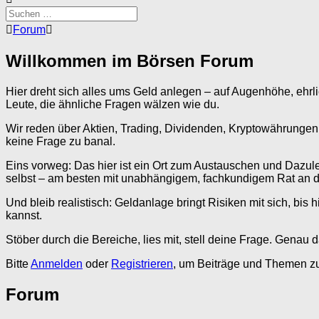
Forum-
Forum
Breadcrumbs
-
Willkommen im Börsen Forum
Du
bist
hier:
Hier dreht sich alles ums Geld anlegen – auf Augenhöhe, ehrlic
Leute, die ähnliche Fragen wälzen wie du.
Wir reden über Aktien, Trading, Dividenden, Kryptowährungen,
keine Frage zu banal.
Eins vorweg: Das hier ist ein Ort zum Austauschen und Dazuler
selbst – am besten mit unabhängigem, fachkundigem Rat an de
Und bleib realistisch: Geldanlage bringt Risiken mit sich, bis
kannst.
Stöber durch die Bereiche, lies mit, stell deine Frage. Genau d
Bitte
Anmelden
oder
Registrieren
, um Beiträge und Themen zu 
Forum