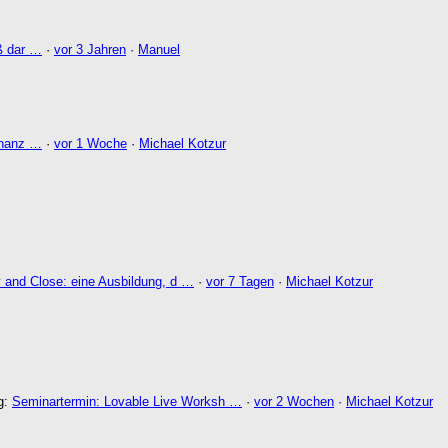
ß dar …
·
vor 3 Jahren
·
Manuel
Finanz …
·
vor 1 Woche
·
Michael Kotzur
 and Close: eine Ausbildung, d …
·
vor 7 Tagen
·
Michael Kotzur
ag:
Seminartermin: Lovable Live Worksh …
·
vor 2 Wochen
·
Michael Kotzur