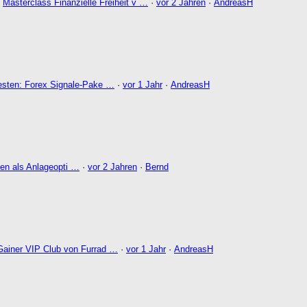
:
Masterclass Finanzielle Freiheit v …
·
vor 2 Jahren
·
AndreasH
esten: Forex Signale-Pake …
·
vor 1 Jahr
·
AndreasH
n als Anlageopti …
·
vor 2 Jahren
·
Bernd
Gainer VIP Club von Furrad …
·
vor 1 Jahr
·
AndreasH