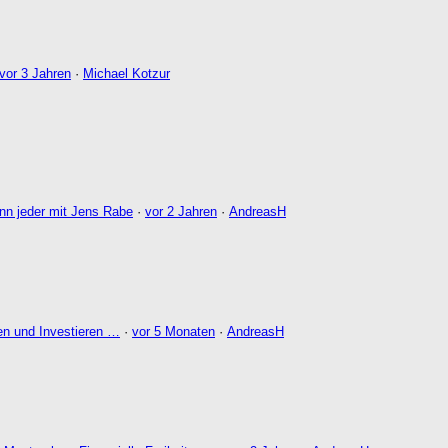
vor 3 Jahren
·
Michael Kotzur
nn jeder mit Jens Rabe
·
vor 2 Jahren
·
AndreasH
en und Investieren …
·
vor 5 Monaten
·
AndreasH