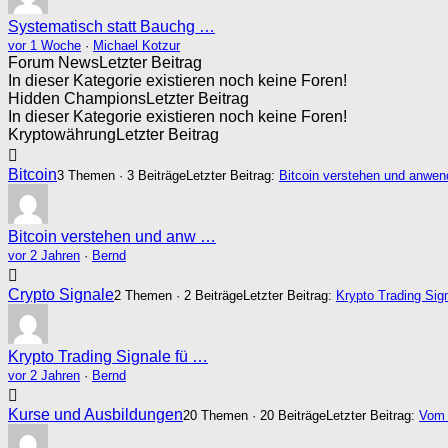
Systematisch statt Bauchg …
vor 1 Woche
·
Michael Kotzur
Forum News
Letzter Beitrag
In dieser Kategorie existieren noch keine Foren!
Hidden Champions
Letzter Beitrag
In dieser Kategorie existieren noch keine Foren!
Kryptowährung
Letzter Beitrag
Bitcoin
3 Themen · 3 Beiträge
Letzter Beitrag:
Bitcoin verstehen und anwe
Bitcoin verstehen und anw …
vor 2 Jahren
·
Bernd
Crypto Signale
2 Themen · 2 Beiträge
Letzter Beitrag:
Krypto Trading Sign
Krypto Trading Signale fü …
vor 2 Jahren
·
Bernd
Kurse und Ausbildungen
20 Themen · 20 Beiträge
Letzter Beitrag:
Vom 