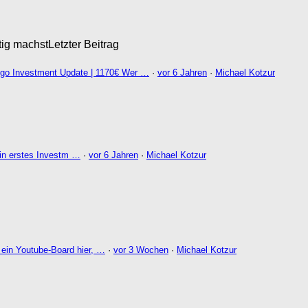
tig machst
Letzter Beitrag
go Investment Update | 1170€ Wer …
·
vor 6 Jahren
·
Michael Kotzur
in erstes Investm …
·
vor 6 Jahren
·
Michael Kotzur
 ein Youtube-Board hier, …
·
vor 3 Wochen
·
Michael Kotzur