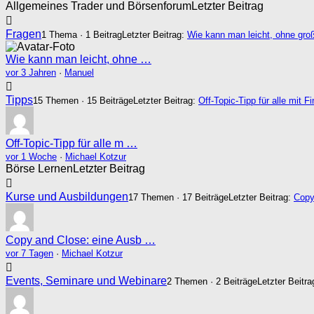
Allgemeines Trader und Börsenforum
Letzter Beitrag
Fragen
1 Thema · 1 Beitrag
Letzter Beitrag:
Wie kann man leicht, ohne gro
Wie kann man leicht, ohne …
vor 3 Jahren
·
Manuel
Tipps
15 Themen · 15 Beiträge
Letzter Beitrag:
Off-Topic-Tipp für alle mit 
Off-Topic-Tipp für alle m …
vor 1 Woche
·
Michael Kotzur
Börse Lernen
Letzter Beitrag
Kurse und Ausbildungen
17 Themen · 17 Beiträge
Letzter Beitrag:
Copy
Copy and Close: eine Ausb …
vor 7 Tagen
·
Michael Kotzur
Events, Seminare und Webinare
2 Themen · 2 Beiträge
Letzter Beitr