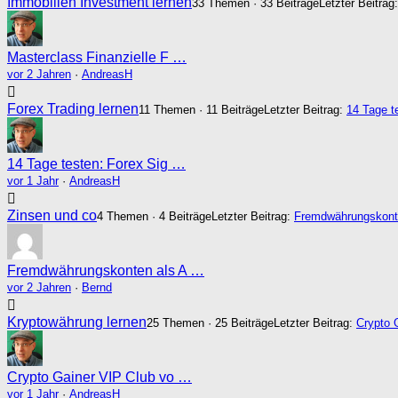
Immobilien Investment lernen
33 Themen · 33 Beiträge
Letzter Beitrag
Masterclass Finanzielle F …
vor 2 Jahren
·
AndreasH
Forex Trading lernen
11 Themen · 11 Beiträge
Letzter Beitrag:
14 Tage t
14 Tage testen: Forex Sig …
vor 1 Jahr
·
AndreasH
Zinsen und co
4 Themen · 4 Beiträge
Letzter Beitrag:
Fremdwährungskonte
Fremdwährungskonten als A …
vor 2 Jahren
·
Bernd
Kryptowährung lernen
25 Themen · 25 Beiträge
Letzter Beitrag:
Crypto 
Crypto Gainer VIP Club vo …
vor 1 Jahr
·
AndreasH