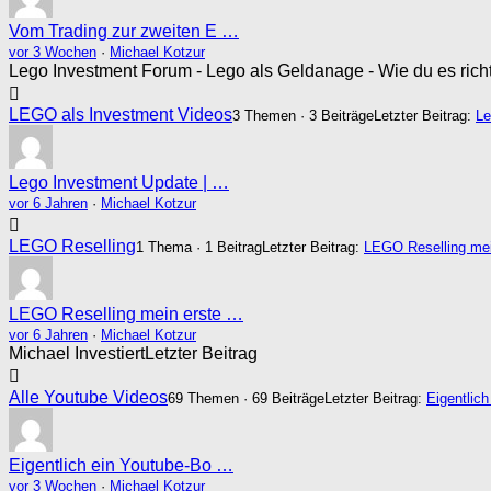
Vom Trading zur zweiten E …
vor 3 Wochen
·
Michael Kotzur
Lego Investment Forum - Lego als Geldanage - Wie du es rich
LEGO als Investment Videos
3 Themen · 3 Beiträge
Letzter Beitrag:
Le
Lego Investment Update | …
vor 6 Jahren
·
Michael Kotzur
LEGO Reselling
1 Thema · 1 Beitrag
Letzter Beitrag:
LEGO Reselling me
LEGO Reselling mein erste …
vor 6 Jahren
·
Michael Kotzur
Michael Investiert
Letzter Beitrag
Alle Youtube Videos
69 Themen · 69 Beiträge
Letzter Beitrag:
Eigentlich
Eigentlich ein Youtube-Bo …
vor 3 Wochen
·
Michael Kotzur