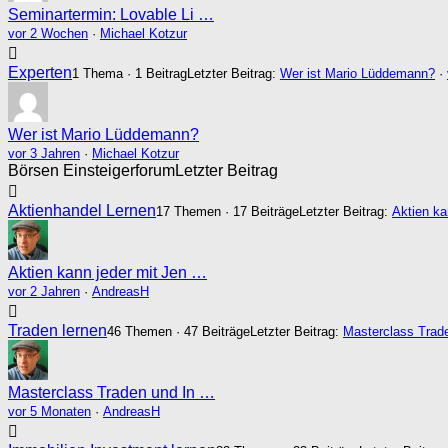
Seminartermin: Lovable Li …
vor 2 Wochen
·
Michael Kotzur
Experten
1 Thema · 1 Beitrag
Letzter Beitrag:
Wer ist Mario Lüddemann?
·
Wer ist Mario Lüddemann?
vor 3 Jahren
·
Michael Kotzur
Börsen Einsteigerforum
Letzter Beitrag
Aktienhandel Lernen
17 Themen · 17 Beiträge
Letzter Beitrag:
Aktien ka
Aktien kann jeder mit Jen …
vor 2 Jahren
·
AndreasH
Traden lernen
46 Themen · 47 Beiträge
Letzter Beitrag:
Masterclass Trad
Masterclass Traden und In …
vor 5 Monaten
·
AndreasH