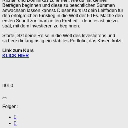
Richter und Dominikus zu lernen, wie du mit kleinen
Beträgen beginnen und diese zu beachtlichen Summen
anwachsen lassen kannst. Dieser Kurs ist dein Leitfaden für
den erfolgreichen Einstieg in die Welt der ETFs. Mache den
ersten Schritt zur finanziellen Freiheit – denn es ist nie zu
spät, mit dem Investieren zu beginnen.
Starte jetzt deine Reise in die Welt des Investierens und
sichere dir langfristig ein stabiles Portfolio, das Krisen trotzt.
Link zum Kurs
KLICK HIER
Anklicken
Anklicken
0
0
für
für
Daumen
Daumen
nach
nach
unten.
oben.
Folgen: