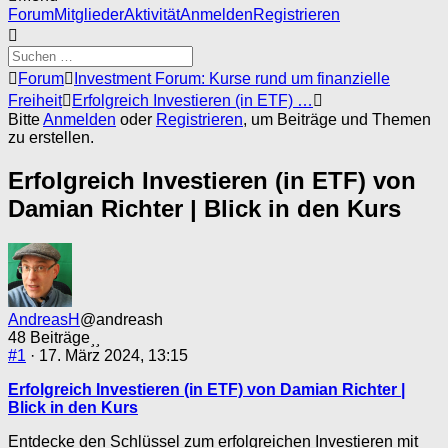
Forum-
Forum
Mitglieder
Aktivität
Anmelden
Registrieren
Navigation
Forum-
Forum
Investment Forum: Kurse rund um finanzielle
Breadcrumbs
Freiheit
Erfolgreich Investieren (in ETF) …
-
Bitte
Anmelden
oder
Registrieren
, um Beiträge und Themen
Du
zu erstellen.
bist
hier:
Erfolgreich Investieren (in ETF) von
Damian Richter | Blick in den Kurs
AndreasH
@andreash
48 Beiträge
#1
· 17. März 2024, 13:15
Erfolgreich Investieren (in ETF) von Damian Richter |
Blick in den Kurs
Entdecke den Schlüssel zum erfolgreichen Investieren mit