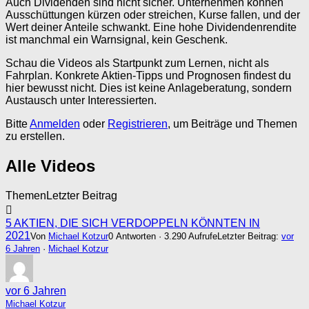
Auch Dividenden sind nicht sicher. Unternehmen können
Ausschüttungen kürzen oder streichen, Kurse fallen, und der
Wert deiner Anteile schwankt. Eine hohe Dividendenrendite
ist manchmal ein Warnsignal, kein Geschenk.
Schau die Videos als Startpunkt zum Lernen, nicht als
Fahrplan. Konkrete Aktien-Tipps und Prognosen findest du
hier bewusst nicht. Dies ist keine Anlageberatung, sondern
Austausch unter Interessierten.
Bitte
Anmelden
oder
Registrieren
, um Beiträge und Themen
zu erstellen.
Alle Videos
Themen
Letzter Beitrag
5 AKTIEN, DIE SICH VERDOPPELN KÖNNTEN IN
2021
Von
Michael Kotzur
0 Antworten · 3.290 Aufrufe
Letzter Beitrag:
vor
6 Jahren
·
Michael Kotzur
vor 6 Jahren
Michael Kotzur