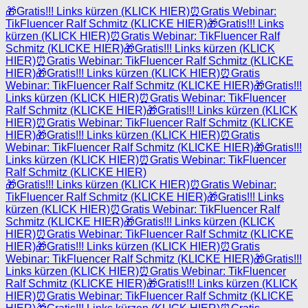
🎁
Gratis!!! Links kürzen (KLICK HIER)
⏰
Gratis Webinar:
TikFluencer Ralf Schmitz (KLICKE HIER)
🎁
Gratis!!! Links
kürzen (KLICK HIER)
⏰
Gratis Webinar: TikFluencer Ralf
Schmitz (KLICKE HIER)
🎁
Gratis!!! Links kürzen (KLICK
HIER)
⏰
Gratis Webinar: TikFluencer Ralf Schmitz (KLICKE
HIER)
🎁
Gratis!!! Links kürzen (KLICK HIER)
⏰
Gratis
Webinar: TikFluencer Ralf Schmitz (KLICKE HIER)
🎁
Gratis!!!
Links kürzen (KLICK HIER)
⏰
Gratis Webinar: TikFluencer
Ralf Schmitz (KLICKE HIER)
🎁
Gratis!!! Links kürzen (KLICK
HIER)
⏰
Gratis Webinar: TikFluencer Ralf Schmitz (KLICKE
HIER)
🎁
Gratis!!! Links kürzen (KLICK HIER)
⏰
Gratis
Webinar: TikFluencer Ralf Schmitz (KLICKE HIER)
🎁
Gratis!!!
Links kürzen (KLICK HIER)
⏰
Gratis Webinar: TikFluencer
Ralf Schmitz (KLICKE HIER)
🎁
Gratis!!! Links kürzen (KLICK HIER)
⏰
Gratis Webinar:
TikFluencer Ralf Schmitz (KLICKE HIER)
🎁
Gratis!!! Links
kürzen (KLICK HIER)
⏰
Gratis Webinar: TikFluencer Ralf
Schmitz (KLICKE HIER)
🎁
Gratis!!! Links kürzen (KLICK
HIER)
⏰
Gratis Webinar: TikFluencer Ralf Schmitz (KLICKE
HIER)
🎁
Gratis!!! Links kürzen (KLICK HIER)
⏰
Gratis
Webinar: TikFluencer Ralf Schmitz (KLICKE HIER)
🎁
Gratis!!!
Links kürzen (KLICK HIER)
⏰
Gratis Webinar: TikFluencer
Ralf Schmitz (KLICKE HIER)
🎁
Gratis!!! Links kürzen (KLICK
HIER)
⏰
Gratis Webinar: TikFluencer Ralf Schmitz (KLICKE