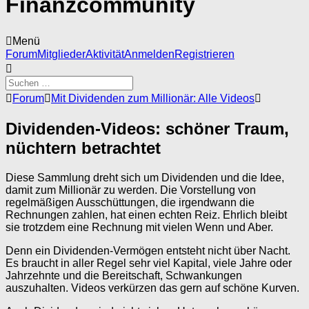
Finanzcommunity
Menü
Forum-
Forum
Mitglieder
Aktivität
Anmelden
Registrieren
Navigation
Forum-
Forum
Mit Dividenden zum Millionär: Alle Videos
Breadcrumbs
-
Dividenden-Videos: schöner Traum,
Du
nüchtern betrachtet
bist
hier:
Diese Sammlung dreht sich um Dividenden und die Idee,
damit zum Millionär zu werden. Die Vorstellung von
regelmäßigen Ausschüttungen, die irgendwann die
Rechnungen zahlen, hat einen echten Reiz. Ehrlich bleibt
sie trotzdem eine Rechnung mit vielen Wenn und Aber.
Denn ein Dividenden-Vermögen entsteht nicht über Nacht.
Es braucht in aller Regel sehr viel Kapital, viele Jahre oder
Jahrzehnte und die Bereitschaft, Schwankungen
auszuhalten. Videos verkürzen das gern auf schöne Kurven.