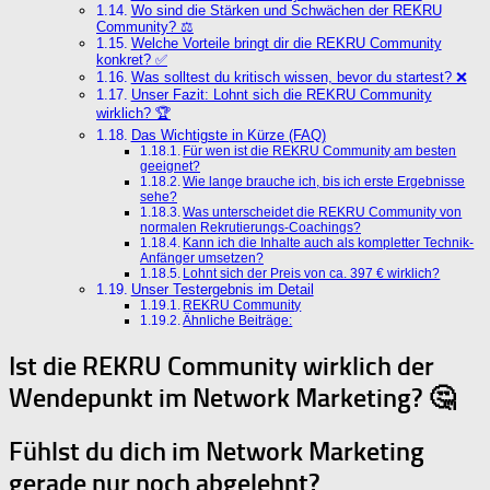
Wo sind die Stärken und Schwächen der REKRU
Community? ⚖️
Welche Vorteile bringt dir die REKRU Community
konkret? ✅
Was solltest du kritisch wissen, bevor du startest? ❌
Unser Fazit: Lohnt sich die REKRU Community
wirklich? 🏆
Das Wichtigste in Kürze (FAQ)
Für wen ist die REKRU Community am besten
geeignet?
Wie lange brauche ich, bis ich erste Ergebnisse
sehe?
Was unterscheidet die REKRU Community von
normalen Rekrutierungs-Coachings?
Kann ich die Inhalte auch als kompletter Technik-
Anfänger umsetzen?
Lohnt sich der Preis von ca. 397 € wirklich?
Unser Testergebnis im Detail
REKRU Community
Ähnliche Beiträge:
Ist die REKRU Community wirklich der
Wendepunkt im Network Marketing? 🤔
Fühlst du dich im Network Marketing
gerade nur noch abgelehnt?