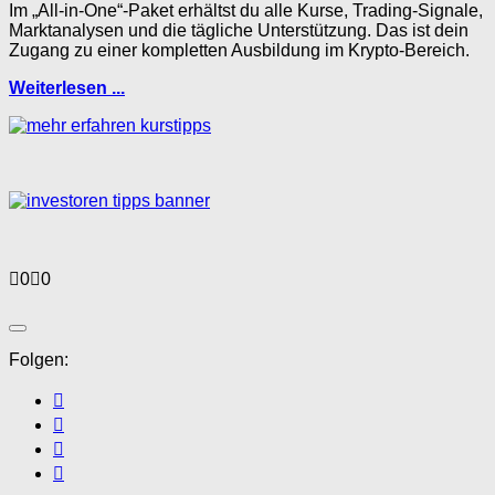
Im „All-in-One“-Paket erhältst du alle Kurse, Trading-Signale,
Marktanalysen und die tägliche Unterstützung. Das ist dein
Zugang zu einer kompletten Ausbildung im Krypto-Bereich.
Weiterlesen ...
Anklicken
Anklicken
0
0
für
für
Daumen
Daumen
nach
nach
unten.
oben.
Folgen: