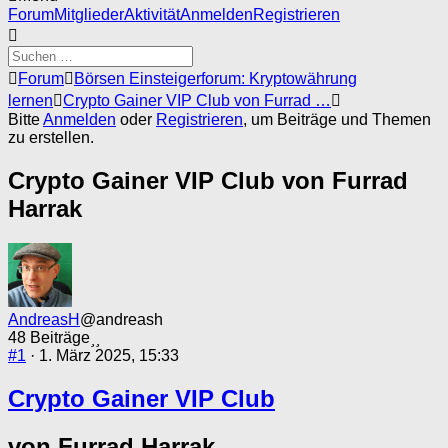
Forum-
Forum
Mitglieder
Aktivität
Anmelden
Registrieren
Navigation
Forum-
Forum
Börsen Einsteigerforum: Kryptowährung
Breadcrumbs
lernen
Crypto Gainer VIP Club von Furrad …
-
Bitte
Anmelden
oder
Registrieren
, um Beiträge und Themen
Du
zu erstellen.
bist
hier:
Crypto Gainer VIP Club von Furrad
Harrak
AndreasH
@andreash
48 Beiträge
#1
· 1. März 2025, 15:33
Crypto Gainer VIP Club
von Furrad Harrak