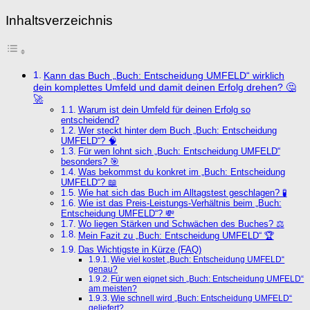
Inhaltsverzeichnis
Kann das Buch „Buch: Entscheidung UMFELD“ wirklich
dein komplettes Umfeld und damit deinen Erfolg drehen? 🤔
🚀
Warum ist dein Umfeld für deinen Erfolg so
entscheidend?
Wer steckt hinter dem Buch „Buch: Entscheidung
UMFELD“? 🧠
Für wen lohnt sich „Buch: Entscheidung UMFELD“
besonders? 🎯
Was bekommst du konkret im „Buch: Entscheidung
UMFELD“? 📖
Wie hat sich das Buch im Alltagstest geschlagen? 🧪
Wie ist das Preis-Leistungs-Verhältnis beim „Buch:
Entscheidung UMFELD“? 💸
Wo liegen Stärken und Schwächen des Buches? ⚖️
Mein Fazit zu „Buch: Entscheidung UMFELD“ 🏆
Das Wichtigste in Kürze (FAQ)
Wie viel kostet „Buch: Entscheidung UMFELD“
genau?
Für wen eignet sich „Buch: Entscheidung UMFELD“
am meisten?
Wie schnell wird „Buch: Entscheidung UMFELD“
geliefert?