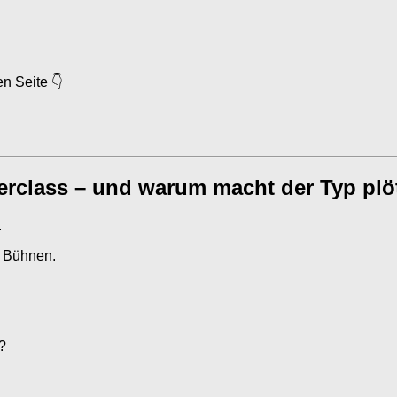
en Seite 👇
terclass – und warum macht der Typ plö
.
n Bühnen.
?