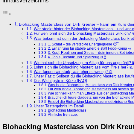
Inhaltsverzeichnis
Biohacking Masterclass von Dirk Kreuter – kann ein Kurs dein M
Wer steckt hinter der Biohacking Masterclass – und waru
Für wen lohnt sich die Biohacking Masterclass wirklich? 
Was bekommst du in der Biohacking Masterclass konkret
1. Schlaf – die versteckte Energiequelle 😴
2. Ernährung für stabile Energie statt Food-Koma 🥑
3. Kopf, Routinen und Stress – dein inneres Betriebs
4. Tools, Technik und Spielzeug ⚙️⌚
Wie hat sich die Umsetzung im Alltag für uns angefühlt? 
Lohnt sich die Biohacking Masterclass vom Preis her? 💶
Was fanden wir stark, was eher schwierig? ⚖️
Unser Fazit: Solltest du die Biohacking Masterclass kauf
Das Wichtigste in Kürze (FAQ)
Was ist die Biohacking Masterclass von Dirk Kreuter
Für wen ist die Biohacking Masterclass am besten g
Wie schnell kann man Effekte aus der Biohacking Ma
Brauche ich teure Gadgets, um von der Biohacking Ma
Ersetzt die Biohacking Masterclass medizinische Be
Unser Testergebnis im Detail
Biohacking Masterclass
Ähnliche Beiträge:
Biohacking Masterclass von Dirk Kreute