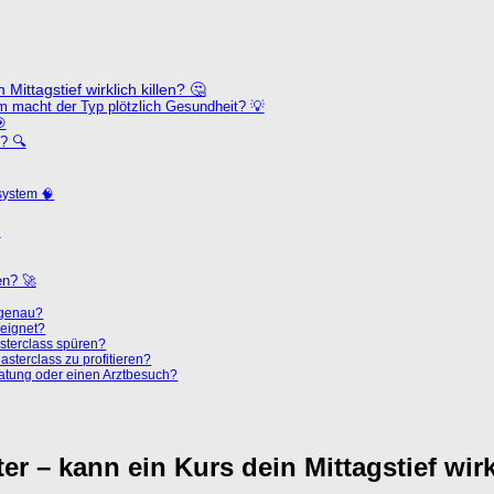
ittagstief wirklich killen? 🤔
m macht der Typ plötzlich Gesundheit? 💡

? 🔍
system 🧠

en? 🚀
 genau?
eeignet?
sterclass spüren?
sterclass zu profitieren?
ratung oder einen Arztbesuch?
r – kann ein Kurs dein Mittagstief wirk