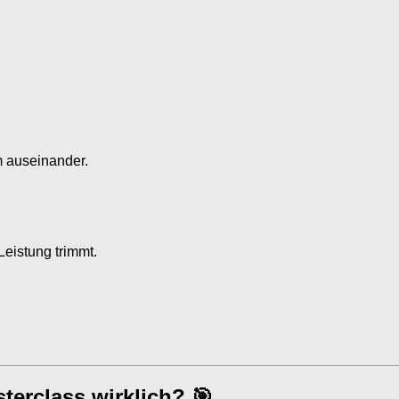
 auseinander.
Leistung trimmt.
terclass wirklich? 🎯