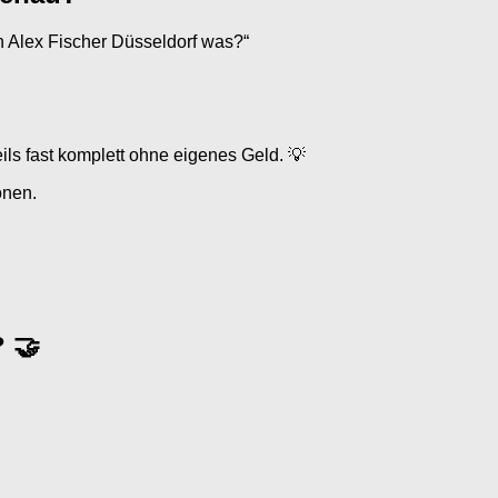
on Alex Fischer Düsseldorf was?“
eils fast komplett ohne eigenes Geld. 💡
onen.
 🤝