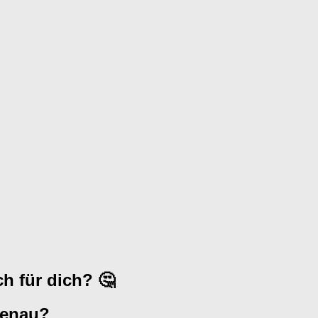
h für dich? 🤔
genau?