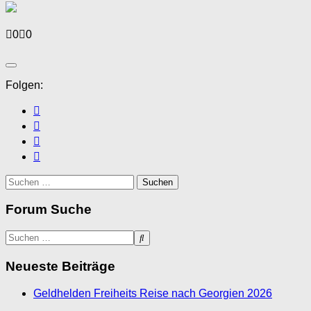
Anklicken
Anklicken
0
0
für
für
Daumen
Daumen
nach
nach
unten.
oben.
Folgen:
Suchen
nach:
Forum Suche
Neueste Beiträge
Geldhelden Freiheits Reise nach Georgien 2026