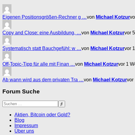
Eigenen Positionsgrößen-Rechner g …
von
Michael Kotzur
vo
Copy and Close: eine Ausbildung, …
von
Michael Kotzur
vor 
Systematisch statt Bauchgefühl: w …
von
Michael Kotzur
vor 
Off-Topic-Tipp für alle mit Finan …
von
Michael Kotzur
vor 1 
Ab wann wird aus dem privaten Tra …
von
Michael Kotzur
vor
Forum Suche
Aktien, Bitcoin oder Gold?
Blog
Impressum
Über uns