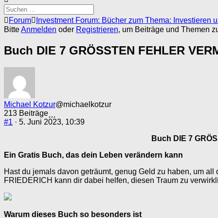
Forum-
Forum
Investment Forum: Bücher zum Thema: Investieren und
Breadcrumbs
Bitte
Anmelden
oder
Registrieren
, um Beiträge und Themen zu 
-
Du
Buch DIE 7 GRÖSSTEN FEHLER VE
bist
hier:
Michael Kotzur
@michaelkotzur
213 Beiträge
#1
· 5. Juni 2023, 10:39
Buch DIE 7 GR
Ein Gratis Buch, das dein Leben verändern kann
Hast du jemals davon geträumt, genug Geld zu haben, 
FRIEDERICH kann dir dabei helfen, diesen Traum zu verwirkli
Warum dieses Buch so besonders ist